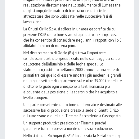
realizzazione direttamente nello stabilimento di Lumezzane
degli stampi, delle matrici di tranciatura e di tutte le
attrezzature che sono utilizzate nelle successive fasi di
lavorazione.
La Gnutti Cirillo S.p.A. si colloca in un’area geografica da cui
proviene l’80% dell’ottone stampato prodotto in Europa, cosa
che ha consentito di consolidare negli anni i rapporti con i più
affidabili fornitori di materia prima.
Nel distaccamento di Odolo (Bs) si trova l’importante
complesso industriale specializzato nello stampaggio a caldo
dell’ottone, dell’alluminio e delle leghe speciali. Lo
stabilimento, costituito nell’anno 2000, annovera una serie di
primati tra cui quello di essere uno tra i più moderni e grandi
nel proprio settore di appartenenza. Le oltre 33.000 tonnellate
di ottone forgiato ogni anno, sono la testimonianza più
eloquente della posizione di leadership che ha acquisito a
livello europeo.
Una parte consistente dell’ottone qui lavorato è destinato alle
successive fasi di produzione presso la sede di Gnutti Cirillo
di Lumezzane e quella di Tiemme Raccorderie a Castegnato.
Un supporto produttivo prezioso per Tiemme, perché
garantisce tutti i processi a monte della sua produzione.
Nello stato del Michigan (USA) è localizzata la Metal Forming