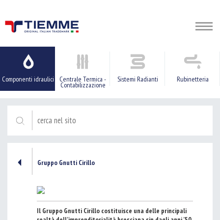
Componenti idraulici
Centrale Termica -
Sistemi Radianti
Rubinetteria
Contabilizzazione
Gruppo Gnutti Cirillo
Il Gruppo Gnutti Cirillo costituisce una delle principali
realtà dell’imprenditorialità bresciana sin dagli anni ’50,