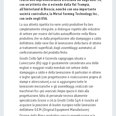
con un’attività che si estende dalla Val Trompia,
all’hinterland di Brescia, nonché con una importante
società controllata, la Metal forming Technology Inc.,
con sede negli USA.
La sua attività, ripartita tra varie unità produttive fra loro
completamente integrate, si distingue rispetto alle industrie
di settore per essere del tutto autosufficiente nella filiera
produttiva, che va dalla progettazione allo stampaggio a caldo
dell’ottone, dalle varie fasi di lavorazione della barra di ottone
ai trattamenti superficiali, dagli assemblaggi automatici, al
confezionamento del prodotto finito.
Gnutti Cirillo SpA è l’azienda capogruppo, situata a
Lumezzane (Bs): oggi è giustamente considerata una delle
migliori e maggiori realtà mondiali nel settore dello
stampaggio a caldo e della lavorazione di particolari in ottone
e leghe speciali (con progettazione e realizzazione propria di
stampi e attrezzature), a cui si aggiungono tutte le
lavorazioni meccaniche e gli assemblaggi, realizzati con
macchinari fra i più avanzati. Ampio spazio è dato alla
progettazione, fatta di personale tecnico altamente
specializzato. Grazie a ciò, la Gnutti Cirillo S.p.A. è riuscita ad
acquisire la posizione di leader europeo nelle lavorazioni
dell’ottone O.E.M. (Original Equipment Manufacturer).
Origine della filiera produttiva sono la progettazione e la