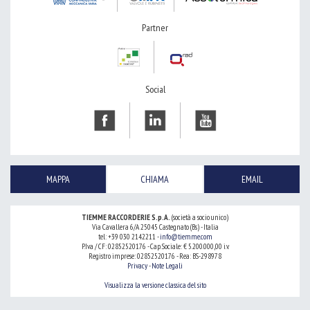
Partner
Social
MAPPA
CHIAMA
EMAIL
TIEMME RACCORDERIE S.p.A.
(società a socio unico)
Via Cavallera 6/A 25045 Castegnato (Bs) - Italia
tel: +39 030 2142211 -
info@tiemme.com
P.Iva / CF: 02852520176 - Cap. Sociale: € 5.200.000,00 i.v.
Registro imprese: 02852520176 - Rea: BS-298978
Privacy
-
Note Legali
Visualizza la versione classica del sito