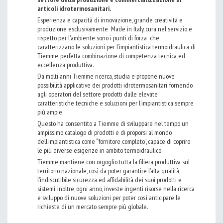
articoli idrotermosanitari.
Esperienza e capacità di innovazione, grande creatività e
produzione esclusivamente Made in Italy, cura nel servizio e
rispetto per l'ambiente sono i punti di forza che
caratterizzano le soluzioni per l’impiantistica termoidraulica di
Tiemme, perfetta combinazione di competenza tecnica ed
eccellenza produttiva.
Da molti anni Tiemme ricerca, studia e propone nuove
possibilità applicative dei prodotti idrotermosanitari, fornendo
agli operatori del settore prodotti dalle elevate
caratteristiche tecniche e soluzioni per l’impiantistica sempre
più ampie.
Questo ha consentito a Tiemme di sviluppare nel tempo un
ampissimo catalogo di prodotti e di proporsi al mondo
dell’impiantistica come “fornitore completo”, capace di coprire
le più diverse esigenze in ambito termoidraulico.
Tiemme mantiene con orgoglio tutta la filiera produttiva sul
territorio nazionale, così da poter garantire l’alta qualità,
l’indiscutibile sicurezza ed affidabilità dei suoi prodotti e
sistemi. Inoltre, ogni anno, investe ingenti risorse nella ricerca
e sviluppo di nuove soluzioni per poter così anticipare le
richieste di un mercato sempre più globale.