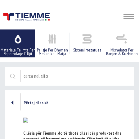
Materiale Te Imta Per
Pajisje Per Dhomen
Sistemi rrezatues
Mishelator Per
Shperndarje E Ujit
Mekanike - Matja
Banjon & Kuzhinen
Përtej cilësisë
Cilësia për Tiemme, do të thotë cilësi për produktet dhe
proceset, në harmoni me ambientin. Këto janë të gjitha