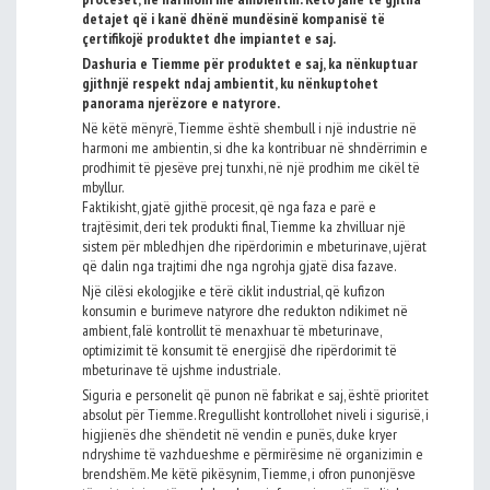
detajet që i kanë dhënë mundësinë kompanisë të
çertifikojë produktet dhe impiantet e saj.
Dashuria e Tiemme për produktet e saj, ka nënkuptuar
gjithnjë respekt ndaj ambientit, ku nënkuptohet
panorama njerëzore e natyrore.
Në këtë mënyrë, Tiemme është shembull i një industrie në
harmoni me ambientin, si dhe ka kontribuar në shndërrimin e
prodhimit të pjesëve prej tunxhi, në një prodhim me cikël të
mbyllur.
Faktikisht, gjatë gjithë procesit, që nga faza e parë e
trajtësimit, deri tek produkti final, Tiemme ka zhvilluar një
sistem për mbledhjen dhe ripërdorimin e mbeturinave, ujërat
që dalin nga trajtimi dhe nga ngrohja gjatë disa fazave.
Një cilësi ekologjike e tërë ciklit industrial, që kufizon
konsumin e burimeve natyrore dhe redukton ndikimet në
ambient, falë kontrollit të menaxhuar të mbeturinave,
optimizimit të konsumit të energjisë dhe ripërdorimit të
mbeturinave të ujshme industriale.
Siguria e personelit që punon në fabrikat e saj, është prioritet
absolut për Tiemme. Rregullisht kontrollohet niveli i sigurisë, i
higjienës dhe shëndetit në vendin e punës, duke kryer
ndryshime të vazhdueshme e përmirësime në organizimin e
brendshëm. Me këtë pikësynim, Tiemme, i ofron punonjësve