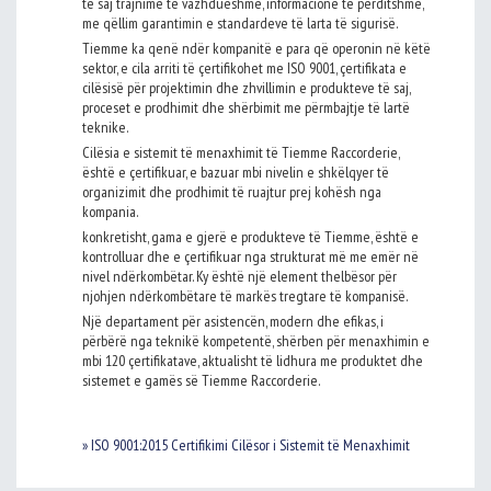
të saj trajnime të vazhdueshme, informacione të përditshme,
me qëllim garantimin e standardeve të larta të sigurisë.
Tiemme ka qenë ndër kompanitë e para që operonin në këtë
sektor, e cila arriti të çertifikohet me ISO 9001, çertifikata e
cilësisë për projektimin dhe zhvillimin e produkteve të saj,
proceset e prodhimit dhe shërbimit me përmbajtje të lartë
teknike.
Cilësia e sistemit të menaxhimit të Tiemme Raccorderie,
është e çertifikuar, e bazuar mbi nivelin e shkëlqyer të
organizimit dhe prodhimit të ruajtur prej kohësh nga
kompania.
konkretisht, gama e gjerë e produkteve të Tiemme, është e
kontrolluar dhe e çertifikuar nga strukturat më me emër në
nivel ndërkombëtar. Ky është një element thelbësor për
njohjen ndërkombëtare të markës tregtare të kompanisë.
Një departament për asistencën, modern dhe efikas, i
përbërë nga teknikë kompetentë, shërben për menaxhimin e
mbi 120 çertifikatave, aktualisht të lidhura me produktet dhe
sistemet e gamës së Tiemme Raccorderie.
» ISO 9001:2015 Certifikimi Cilësor i Sistemit të Menaxhimit