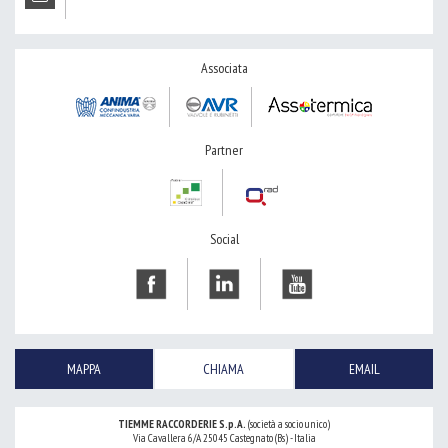
Associata
Partner
Social
MAPPA
CHIAMA
EMAIL
TIEMME RACCORDERIE S.p.A.
(società a socio unico)
Via Cavallera 6/A 25045 Castegnato (Bs) - Italia