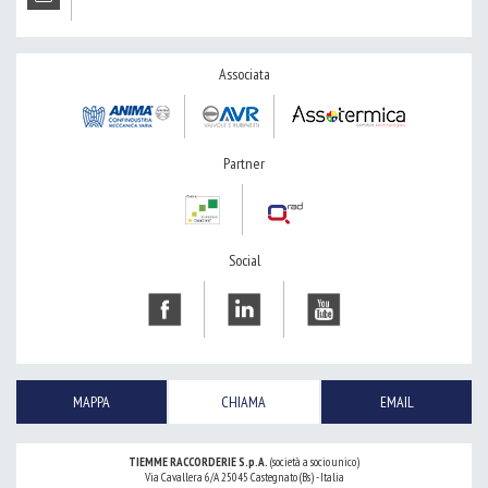
Associata
Partner
Social
MAPPA
CHIAMA
EMAIL
TIEMME RACCORDERIE S.p.A.
(società a socio unico)
Via Cavallera 6/A 25045 Castegnato (Bs) - Italia